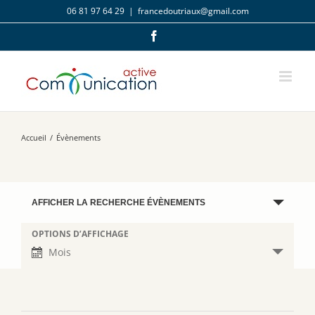
Passer
06 81 97 64 29
|
francedoutriaux@gmail.com
au
contenu
Facebook
Accueil
/
Évènements
Recherche
AFFICHER LA RECHERCHE ÉVÈNEMENTS
et
navigation
OPTIONS D’AFFICHAGE
Navigation
de
de
Mois
vues
vues
Évènements
Évènement