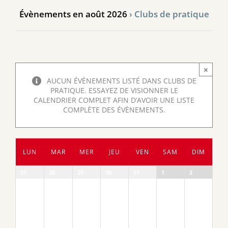
Évènements en août 2026
› Clubs de pratique
×
AUCUN ÉVÈNEMENTS LISTÉ DANS CLUBS DE
PRATIQUE. ESSAYEZ DE VISIONNER LE
CALENDRIER COMPLET AFIN D’AVOIR UNE LISTE
COMPLÈTE DES ÉVÈNEMENTS.
Calendrier
LUN
MAR
MER
JEU
VEN
SAM
DIM
de
Évènements
Calendrier
27
28
29
30
31
1
2
de
Évènements