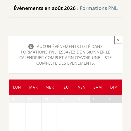
Évènements en août 2026
› Formations PNL
×
AUCUN ÉVÈNEMENTS LISTÉ DANS
FORMATIONS PNL. ESSAYEZ DE VISIONNER LE
CALENDRIER COMPLET AFIN D’AVOIR UNE LISTE
COMPLÈTE DES ÉVÈNEMENTS.
Calendrier
LUN
MAR
MER
JEU
VEN
SAM
DIM
de
Évènements
Calendrier
27
28
29
30
31
1
2
de
Évènements