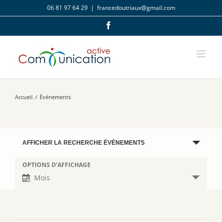
Passer
06 81 97 64 29
|
francedoutriaux@gmail.com
au
contenu
Facebook
Accueil
/
Évènements
Recherche
AFFICHER LA RECHERCHE ÉVÈNEMENTS
et
navigation
OPTIONS D’AFFICHAGE
Navigation
de
de
Mois
vues
vues
Évènements
Évènement