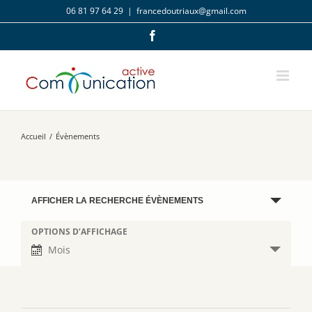
Passer
06 81 97 64 29
|
francedoutriaux@gmail.com
au
contenu
Facebook
Accueil
/
Évènements
Recherche
AFFICHER LA RECHERCHE ÉVÈNEMENTS
et
navigation
OPTIONS D’AFFICHAGE
Navigation
de
de
Mois
vues
vues
Évènements
Évènement