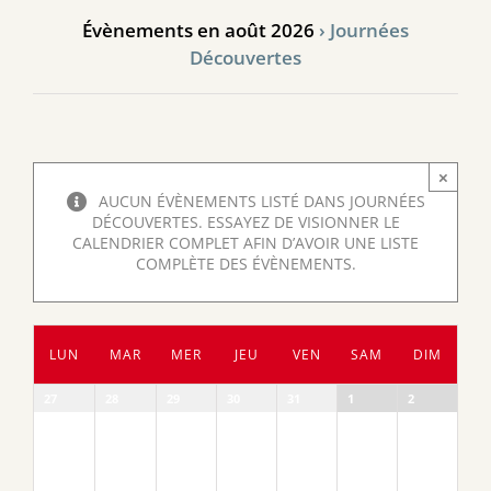
Évènements en août 2026
› Journées
Découvertes
×
AUCUN ÉVÈNEMENTS LISTÉ DANS JOURNÉES
DÉCOUVERTES. ESSAYEZ DE VISIONNER LE
CALENDRIER COMPLET AFIN D’AVOIR UNE LISTE
COMPLÈTE DES ÉVÈNEMENTS.
Calendrier
LUN
MAR
MER
JEU
VEN
SAM
DIM
de
Évènements
Calendrier
27
28
29
30
31
1
2
de
Évènements