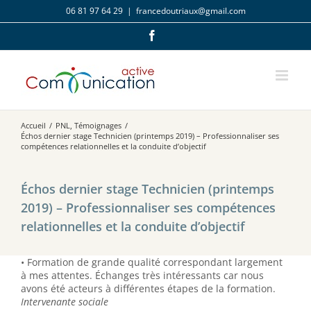
Passer
06 81 97 64 29
|
francedoutriaux@gmail.com
au
contenu
Facebook
Accueil
/
PNL
,
Témoignages
/
Échos dernier stage Technicien (printemps 2019) – Professionnaliser ses
compétences relationnelles et la conduite d’objectif
Échos dernier stage Technicien (printemps
2019) – Professionnaliser ses compétences
relationnelles et la conduite d’objectif
• Formation de grande qualité correspondant largement
à mes attentes. Échanges très intéressants car nous
avons été acteurs à différentes étapes de la formation.
Intervenante sociale