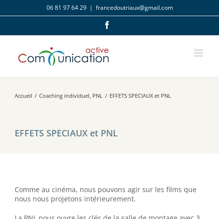
Passer
06 81 97 64 29
|
francedoutriaux@gmail.com
au
contenu
Facebook
Accueil
/
Coaching individuel
,
PNL
/
EFFETS SPECIAUX et PNL
EFFETS SPECIAUX et PNL
Comme au cinéma, nous pouvons agir sur les films que
nous nous projetons intérieurement.
La PNL nous ouvre les clés de la salle de montage avec 3