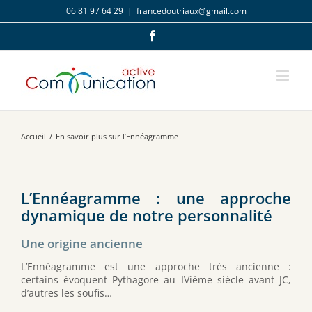
Passer
06 81 97 64 29
|
francedoutriaux@gmail.com
au
contenu
Facebook
Accueil
/
En savoir plus sur l’Ennéagramme
L’Ennéagramme : une approche
dynamique de notre personnalité
Une origine ancienne
L’Ennéagramme est une approche très ancienne :
certains évoquent Pythagore au IVième siècle avant JC,
d’autres les soufis…