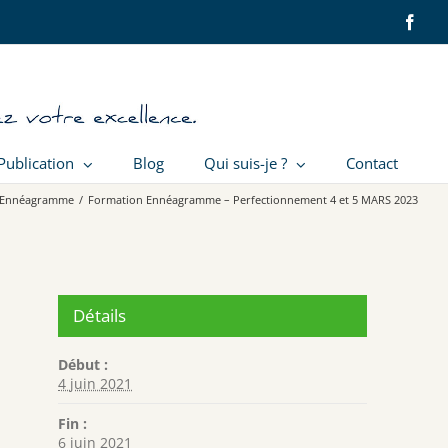
Face
Publication
Blog
Qui suis-je ?
Contact
 Ennéagramme
/
Formation Ennéagramme – Perfectionnement 4 et 5 MARS 2023
Détails
Début :
4 juin 2021
Fin :
6 juin 2021