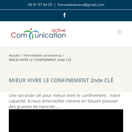
Passer
06 81 97 64 29
|
francedoutriaux@gmail.com
au
contenu
Facebook
Accueil
/
Information coronavirus
/
MIEUX VIVRE LE CONFINEMENT 2nde CLÉ
MIEUX VIVRE LE CONFINEMENT 2nde CLÉ
Une seconde clé pour mieux vivre le confinement : notre
capacité à nous émerveiller comme en faisant pousser
des graines de haricots …