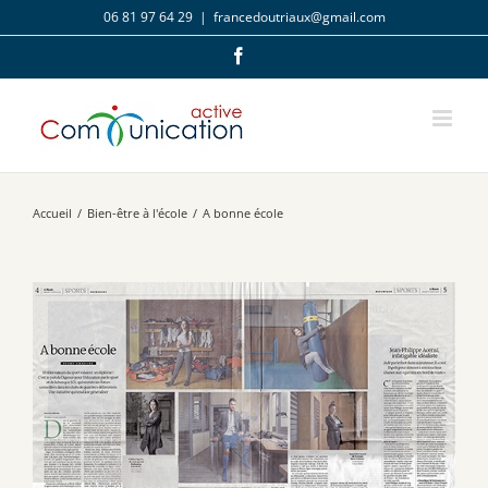
Passer
06 81 97 64 29
|
francedoutriaux@gmail.com
au
contenu
Facebook
Accueil
/
Bien-être à l'école
/
A bonne école
Voir
l'image
agrandie