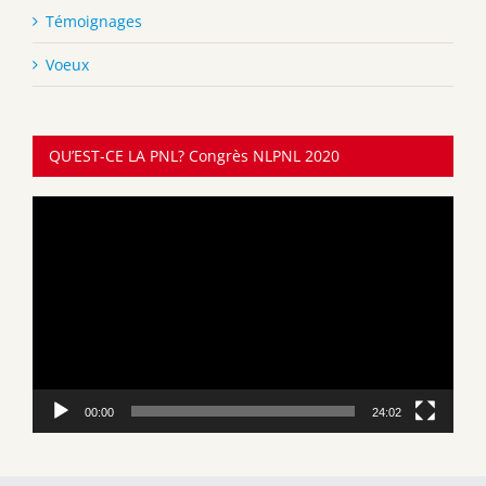
Témoignages
Voeux
QU’EST-CE LA PNL? Congrès NLPNL 2020
Lecteur
vidéo
00:00
24:02