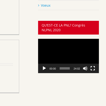
Voeux
QU’EST-CE LA PNL? Congrès
NLPNL 2020
Lecteur
vidéo
00:00
24:02