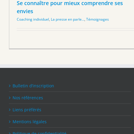
Se connaître pour mieux comprendre ses
envies
Coaching individuel
,
La presse en parle...
,
Témoignages
Bulletin d’inscription
Nos références
Liens préférés
Mentions légales
Politique de confidentialité