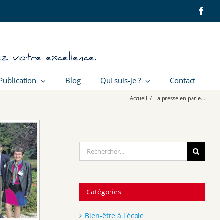
Face
Publication
Blog
Qui suis-je ?
Contact
Accueil
/
La presse en parle...
Rechercher:
Catégories
Bien-être à l'école