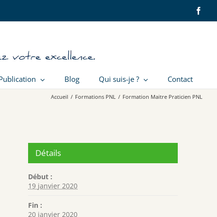
Face
Publication
Blog
Qui suis-je ?
Contact
Accueil
/
Formations PNL
/
Formation Maitre Praticien PNL
Détails
Début :
19 janvier 2020
Fin :
20 janvier 2020