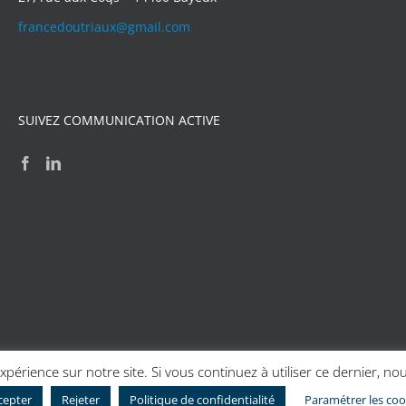
francedoutriaux@gmail.com
SUIVEZ COMMUNICATION ACTIVE
xpérience sur notre site. Si vous continuez à utiliser ce dernier, no
 Caen
| Création graphique
Création graphique - Couleur Scribe
cepter
Rejeter
Politique de confidentialité
Paramétrer les coo