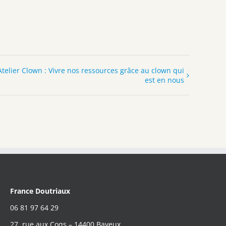
Atelier Clown : Vivre nos ressources grâce au clown qui
est en nous
France Doutriaux
06 81 97 64 29
27, rue aux Coqs – 14400 Bayeux