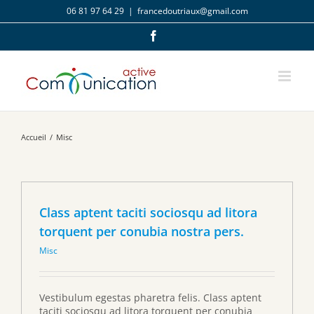
Passer
06 81 97 64 29
|
francedoutriaux@gmail.com
au
contenu
Facebook
Accueil
/
Misc
Class aptent taciti sociosqu ad litora
torquent per conubia nostra pers.
Misc
Vestibulum egestas pharetra felis. Class aptent
taciti sociosqu ad litora torquent per conubia