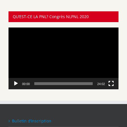
QU’EST-CE LA PNL? Congrès NLPNL 2020
Lecteur
vidéo
00:00
24:02
Bulletin d’inscription