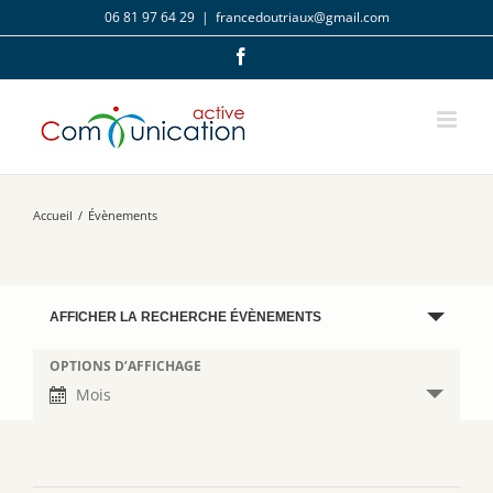
Passer
06 81 97 64 29
|
francedoutriaux@gmail.com
au
contenu
Facebook
Accueil
/
Évènements
Recherche
AFFICHER LA RECHERCHE ÉVÈNEMENTS
et
navigation
OPTIONS D’AFFICHAGE
Navigation
de
de
Mois
vues
vues
Évènements
Évènement